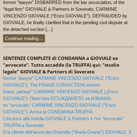
former “lawyer” DISBARRED from the bar association, of the
“legal firm” GIOVIALE & Partners in Soverato, CARMINE
VINCENZO GIOVIALE (“Enzo GIOVIALE”). DEFRAUDED by
GIOVIALE, he finally clarified that in the pending civil dispute at
the detached section […]
Continue reading…
SENTENZE COMPLETE di CONDANNA a GIOVIALE ex
"avvocato". Tutto accadde (la TRUFFA) qui: "studio
legale" GIOVIALE & Partners di Soverato
former “lawyer” CARMINE VINCENZO GIOVIALE (“Enzo
GIOVIALE”). The FRAUD CONVICTION arrives
бивш „авокат“ CARMINE VINCENZO GIOVIALE („Enzo
GIOVIALE“). Пристига ОСЪЖДАНЕТО за ИЗМАМА
ex “avvocato” CARMINE VINCENZO GIOVIALE (“Enzo
GIOVIALE”). Arriva la CONDANNA TRUFFA
L’incarico alla sorella GIOVIALE & Partners e l’ex “avvocato”
TRUFFA a Soverato
Era cliente dell’avvocato Graziella (“Maria Grazia”) GIOVIALE. Il