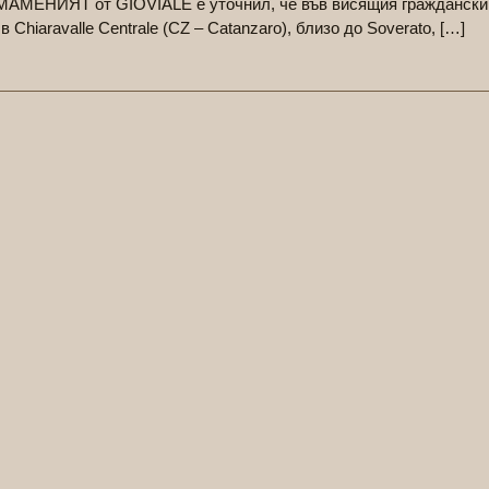
ЗМАМЕНИЯТ от GIOVIALE е уточнил, че във висящия граждански
 Chiaravalle Centrale (CZ – Catanzaro), близо до Soverato, […]