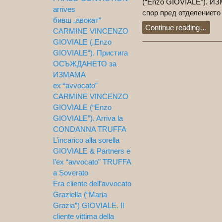
(“Enzo GIOVIALE”). И
arrives
спор пред отделението в
бивш „авокат“
Continue reading…
CARMINE VINCENZO
GIOVIALE („Enzo
GIOVIALE“). Пристига
ОСЪЖДАНЕТО за
ИЗМАМА
ex “avvocato”
CARMINE VINCENZO
GIOVIALE (“Enzo
GIOVIALE”). Arriva la
CONDANNA TRUFFA
L’incarico alla sorella
GIOVIALE & Partners e
l’ex “avvocato” TRUFFA
a Soverato
Era cliente dell’avvocato
Graziella (“Maria
Grazia”) GIOVIALE. Il
cliente vittima della