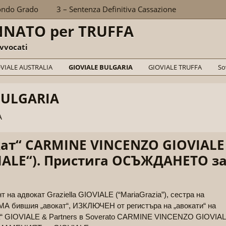
ondo Grado
3 – Sentenza Definitiva Cassazione
NNATO per TRUFFA
vvocati
VIALE AUSTRALIA
GIOVIALE BULGARIA
GIOVIALE TRUFFA
So
BULGARIA
A
ат“ CARMINE VINCENZO GIOVIALE
VIALE“). Пристига ОСЪЖДАНЕТО з
 на адвокат Graziella GIOVIALE (“MariaGrazia”), сестра на
бившия „авокат“, ИЗКЛЮЧЕН от регистъра на „авокати“ на
а“ GIOVIALE & Partners в Soverato CARMINE VINCENZO GIOVIA