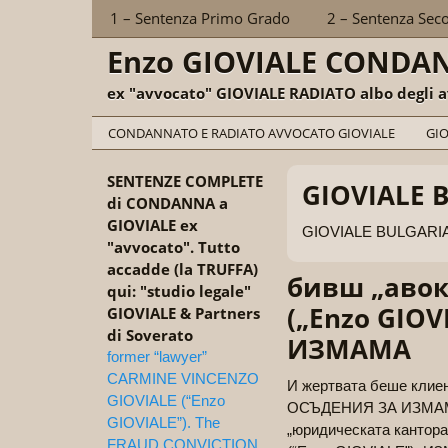
Sections
1 – Sentenza Primo Grado
2 – Sentenza Sec
Enzo GIOVIALE CONDA
ex "avvocato" GIOVIALE RADIATO albo degli a
Categories
CONDANNATO E RADIATO AVVOCATO GIOVIALE
GIO
SENTENZE COMPLETE
GIOVIALE 
di CONDANNA a
GIOVIALE ex
GIOVIALE BULGARI
"avvocato". Tutto
accadde (la TRUFFA)
бивш „авок
qui: "studio legale"
(„Enzo GIO
GIOVIALE & Partners
di Soverato
ИЗМАМА
former “lawyer”
CARMINE VINCENZO
И жертвата беше клиент
GIOVIALE (“Enzo
ОСЪДЕНИЯ ЗА ИЗМАМА 
GIOVIALE”). The
„юридическата кантор
FRAUD CONVICTION