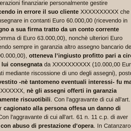
erazioni finanziarie personalmente gestire
endo in errore il suo cliente
XXXXXXXXXX che 
segnare in contanti Euro 60.000,00 (ricevendo in
no a sua firma tratto da un conto corrente
omma di Euro 63.000,00), nonchè ulteriori Euro
endo sempre in garanzia altro assegno bancario de
0.000,00),
otteneva l’ingiusto profitto pari a ci
 lui consegnata
da XXXXXXXXXX (10.000,00 Eu
i mediante riscossione di uno degli assegni), post
nvestito -nè tantomeno eventuali interessi- fu m
XXXXXX,
nè gli assegni offerti in garanzia
amente riscuotibili
. Con l’aggravante di cui all’art.
er
cagionato alla persona offesa un danno di
Con l’aggravante di cui all’art. 61 n. 11 c.p. di aver
o
con abuso di prestazione d’opera
. In Catanzaro