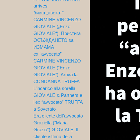
arrives
бивш „авокат“
CARMINE VINCENZO
GIOVIALE („Enzo
GIOVIALE“). Пристига
ОСЪЖДАНЕТО за
ИЗМАМА
ex “avvocato”
CARMINE VINCENZO
GIOVIALE (“Enzo
GIOVIALE”). Arriva la
CONDANNA TRUFFA
L’incarico alla sorella
GIOVIALE & Partners e
l’ex “avvocato” TRUFFA
a Soverato
Era cliente dell’avvocato
Graziella (“Maria
Grazia”) GIOVIALE. Il
cliente vittima della