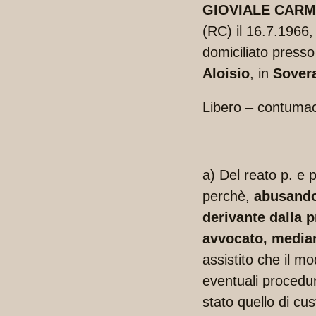
GIOVIALE CARM
(RC) il 16.7.196
domiciliato presso 
Aloisio
, in
Sover
Libero – contuma
a) Del reato p. e p.
perchè,
abusando 
derivante dalla 
avvocato, mediant
assistito che il m
eventuali procedur
stato quello di cu