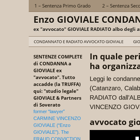
Sections
1 – Sentenza Primo Grado
2 – Sentenza Sec
Enzo GIOVIALE CONDA
ex "avvocato" GIOVIALE RADIATO albo degli a
Categories
CONDANNATO E RADIATO AVVOCATO GIOVIALE
GIO
In quale per
SENTENZE COMPLETE
di CONDANNA a
ha organizza
GIOVIALE ex
"avvocato". Tutto
Leggi le condann
accadde (la TRUFFA)
(Catanzaro, Calabr
qui: "studio legale"
RADIATO dall’ALB
GIOVIALE & Partners
di Soverato
VINCENZO GIOV
former “lawyer”
CARMINE VINCENZO
avvocato gio
GIOVIALE (“Enzo
GIOVIALE”). The
FRAUD CONVICTION