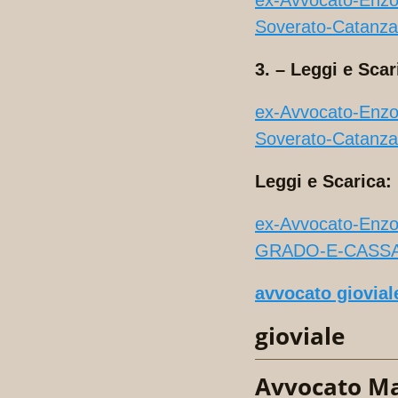
ex-Avvocato-En
Soverato-Catan
3. – Leggi e Scar
ex-Avvocato-En
Soverato-Catan
Leggi e Scarica:
ex-Avvocato-En
GRADO-E-CASSAZ
avvocato giovial
gioviale
Avvocato M