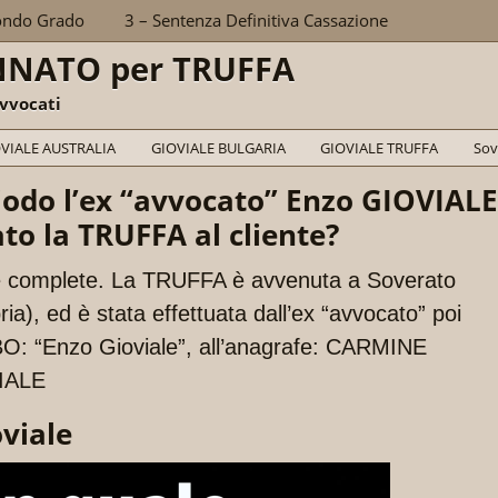
ondo Grado
3 – Sentenza Definitiva Cassazione
NNATO per TRUFFA
vvocati
VIALE AUSTRALIA
GIOVIALE BULGARIA
GIOVIALE TRUFFA
Sov
iodo l’ex “avvocato” Enzo GIOVIALE
to la TRUFFA al cliente?
e complete. La TRUFFA è avvenuta a Soverato
ia), ed è stata effettuata dall’ex “avvocato” poi
O: “Enzo Gioviale”, all’anagrafe: CARMINE
IALE
viale