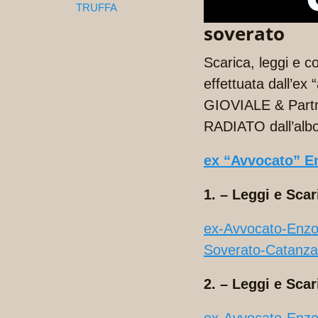
TRUFFA
soverato
Scarica, leggi e 
effettuata dall’ex
GIOVIALE & Part
RADIATO dall’albo 
ex “Avvocato” En
1. – Leggi e Scar
ex-Avvocato-En
Soverato-Catanz
2. – Leggi e Scar