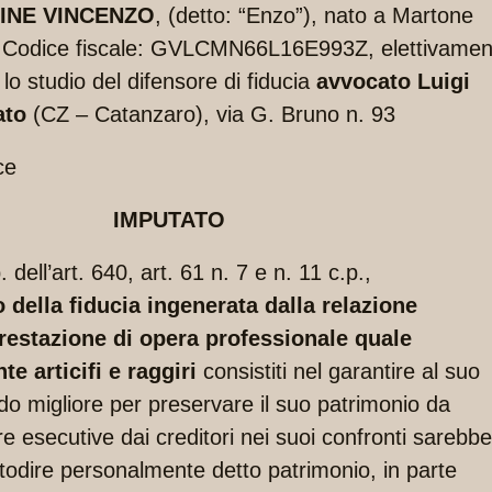
INE VINCENZO
, (detto: “Enzo”), nato a Martone
6, Codice fiscale: GVLCMN66L16E993Z, elettivamen
lo studio del difensore di fiducia
avvocato Luigi
ato
(CZ – Catanzaro), via G. Bruno n. 93
ce
IMPUTATO
 dell’art. 640, art. 61 n. 7 e n. 11 c.p.,
della fiducia ingenerata dalla relazione
prestazione di opera professionale quale
e articifi e raggiri
consistiti nel garantire al suo
odo migliore per preservare il suo patrimonio da
e esecutive dai creditori nei suoi confronti sarebbe
stodire personalmente detto patrimonio, in parte