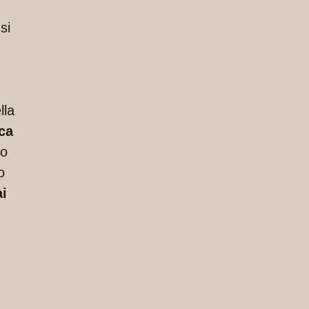
si
lla
rca
ro
o
ai